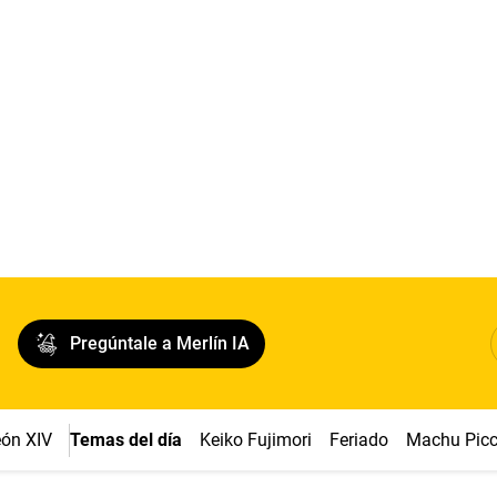
Pregúntale a Merlín IA
ón XIV
Temas del día
Keiko Fujimori
Feriado
Machu Pic