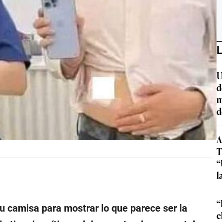
L
U
d
m
d
A
T
“
l
“
u camisa para mostrar lo que parece ser la
e