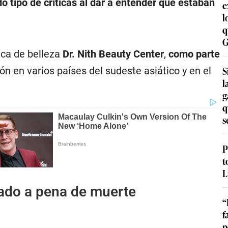
do tipo de críticas al dar a entender que estaban
e
l
q
G
nica de belleza
Dr. Nith Beauty Center
,
como parte
S
ión en varios países del sudeste asiático y en el
l
g
q
s
P
t
L
nado a pena de muerte
“
f
p