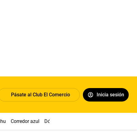
Pásate al Club El Comercio
Inicia sesión
chu
Corredor azul
Dólar
Congreso
Nasca
Acuña
Toled