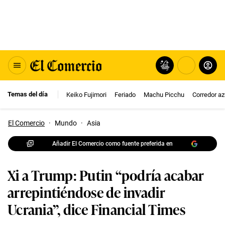
Temas del día
Keiko Fujimori
Feriado
Machu Picchu
Corredor az
El Comercio
·
Mundo
·
Asia
Añadir El Comercio como fuente preferida en
Xi a Trump: Putin “podría acabar
arrepintiéndose de invadir
Ucrania”, dice Financial Times