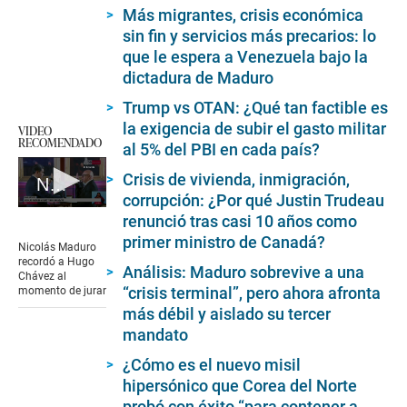
Más migrantes, crisis económica
sin fin y servicios más precarios: lo
que le espera a Venezuela bajo la
dictadura de Maduro
Trump vs OTAN: ¿Qué tan factible es
la exigencia de subir el gasto militar
VIDEO
RECOMENDADO
al 5% del PBI en cada país?
Crisis de vivienda, inmigración,
Nicolás Maduro asume tercer mandato en Venezuela
corrupción: ¿Por qué Justin Trudeau
0
renunció tras casi 10 años como
seconds
primer ministro de Canadá?
of
Nicolás Maduro
2
recordó a Hugo
Análisis: Maduro sobrevive a una
minutes,
Chávez al
46
“crisis terminal”, pero ahora afronta
momento de jurar
seconds
más débil y aislado su tercer
mandato
¿Cómo es el nuevo misil
hipersónico que Corea del Norte
probó con éxito “para contener a