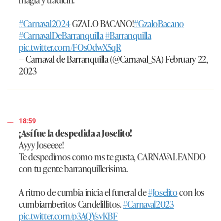
#Carnaval2024
GZALO BACANO!
#GzaloBacano
#CarnavalDeBarranquilla
#Barranquilla
pic.twitter.com/FOs0dwX5qR
— Carnaval de Barranquilla (@Carnaval_SA)
February 22,
2023
18:59
¡Así fue la despedida a Joselito!
Ayyy Joseeee!
Te despedimos como ms te gusta, CARNAVALEANDO
con tu gente barranquillerisima.
A ritmo de cumbia inicia el funeral de
#Joselito
con los
cumbiamberitos Candelillitos.
#Carnaval2023
pic.twitter.com/p3AQYsvKBF