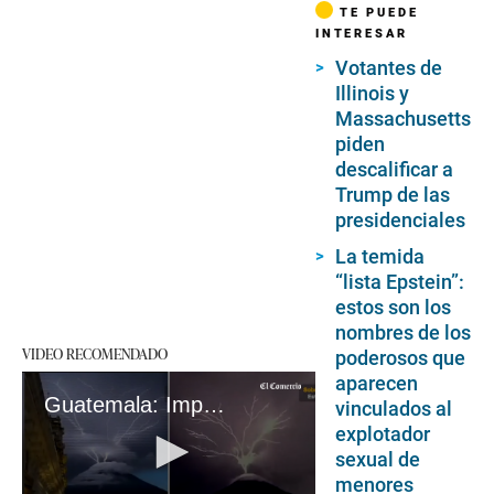
TE PUEDE
INTERESAR
Votantes de
Illinois y
Massachusetts
piden
descalificar a
Trump de las
presidenciales
La temida
“lista Epstein”:
estos son los
nombres de los
VIDEO RECOMENDADO
poderosos que
aparecen
Guatemala: Impresionantes rayos caen sobre volcán
vinculados al
explotador
sexual de
menores