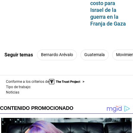
costo para
Israel de la
guerra en la
Franja de Gaza
Seguir temas
Bernardo Arévalo
Guatemala
Movimien
Conforme a los criterios de
Tipo de trabajo:
Noticias