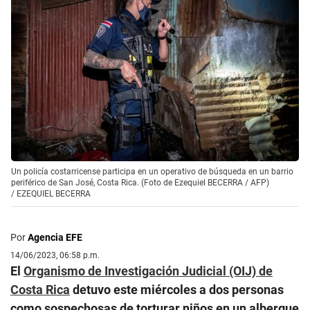
Un policía costarricense participa en un operativo de búsqueda en un barrio
periférico de San José, Costa Rica. (Foto de Ezequiel BECERRA / AFP)
/
EZEQUIEL BECERRA
Por
Agencia EFE
14/06/2023, 06:58 p.m.
El
Organismo de Investigación Judicial (OIJ) de
Costa Rica
detuvo este miércoles a dos personas
como sospechosas de torturar niños en un albergue