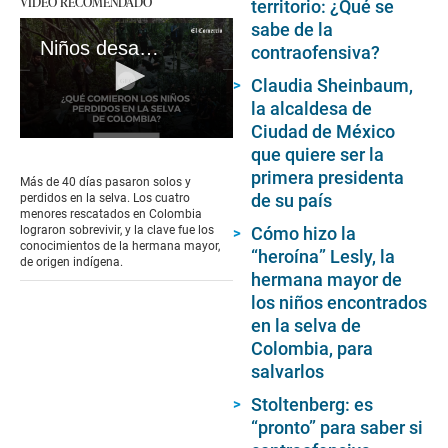
VIDEO RECOMENDADO
territorio: ¿Qué se
sabe de la
Niños desaparecidos en la selva de Colombia: ¿cómo pudieron sobrevivir 40 días en la Amazonía?
contraofensiva?
Claudia Sheinbaum,
la alcaldesa de
Ciudad de México
0
que quiere ser la
seconds
primera presidenta
of
Más de 40 días pasaron solos y
7
de su país
perdidos en la selva. Los cuatro
minutes,
menores rescatados en Colombia
20
Cómo hizo la
lograron sobrevivir, y la clave fue los
seconds
conocimientos de la hermana mayor,
“heroína” Lesly, la
de origen indígena.
hermana mayor de
los niños encontrados
en la selva de
Colombia, para
salvarlos
Stoltenberg: es
“pronto” para saber si