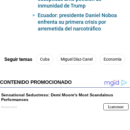
minutes,
inmunidad de Trump
56
seconds
Ecuador: presidente Daniel Noboa
enfrenta su primera crisis por
arremetida del narcotráfico
Seguir temas
Cuba
Miguel Díaz-Canel
Economía