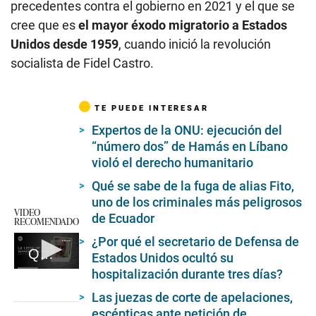
precedentes contra el gobierno en 2021 y el que se
cree que es
el mayor éxodo migratorio a Estados
Unidos desde 1959
, cuando inició la revolución
socialista de Fidel Castro.
TE PUEDE INTERESAR
Expertos de la ONU: ejecución del
“número dos” de Hamás en Líbano
violó el derecho humanitario
Qué se sabe de la fuga de alias Fito,
uno de los criminales más peligrosos
VIDEO
de Ecuador
RECOMENDADO
¿Por qué el secretario de Defensa de
Qué es la 'lista' de Jeffrey Epstein, quiénes aparecen y lo último que se sabe de este caso
Estados Unidos ocultó su
hospitalización durante tres días?
0
seconds
of
Las juezas de corte de apelaciones,
5
escépticas ante petición de