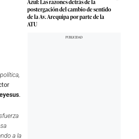
Azul: Las razones detrás de la
postergación del cambio de sentido
de la Av. Arequipa por parte de la
ATU
olítica,
ctor
eyesus
.
sfuerza
nsa
ndo a la