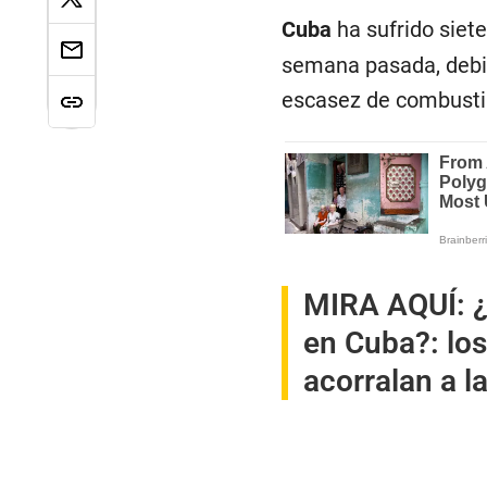
Cuba
ha sufrido siet
semana pasada, debid
escasez de combusti
MIRA AQUÍ:
¿
en Cuba?: los
acorralan a l