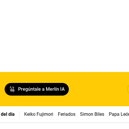
Pregúntale a Merlín IA
del día
Keiko Fujimori
Feriados
Simon Biles
Papa Leó