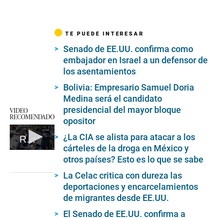
TE PUEDE INTERESAR
Senado de EE.UU. confirma como
embajador en Israel a un defensor de
los asentamientos
Bolivia: Empresario Samuel Doria
Medina será el candidato
presidencial del mayor bloque
VIDEO
RECOMENDADO
opositor
¿La CIA se alista para atacar a los
República Dominicana: decenas de muertos tras el colapso del techo de una discoteca
cárteles de la droga en México y
0
otros países? Esto es lo que se sabe
seconds
of
La Celac critica con dureza las
1
minute,
deportaciones y encarcelamientos
34
de migrantes desde EE.UU.
seconds
El Senado de EE.UU. confirma a