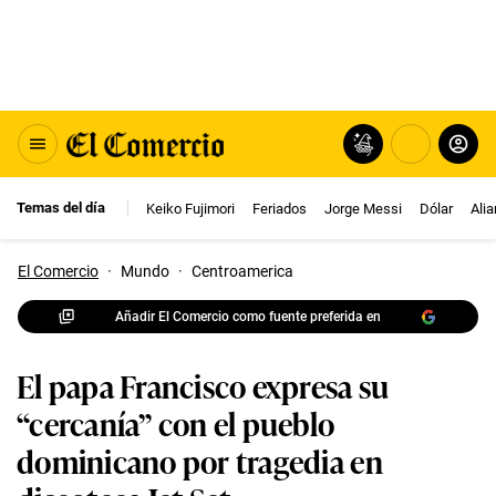
Temas del día
Keiko Fujimori
Feriados
Jorge Messi
Dólar
Ali
El Comercio
·
Mundo
·
Centroamerica
Añadir El Comercio como fuente preferida en
El papa Francisco expresa su
“cercanía” con el pueblo
dominicano por tragedia en