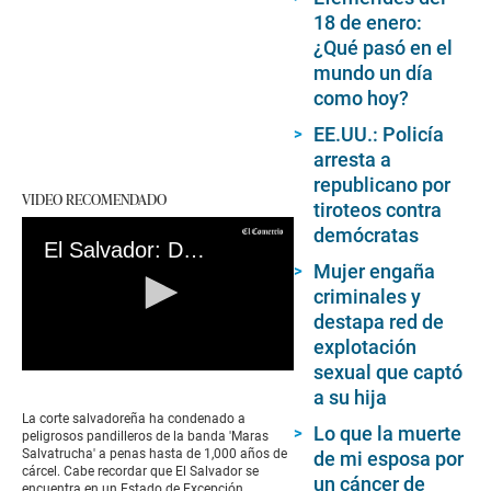
18 de enero:
¿Qué pasó en el
mundo un día
como hoy?
EE.UU.: Policía
arresta a
republicano por
VIDEO RECOMENDADO
tiroteos contra
demócratas
El Salvador: Dictan condenas de hasta 1,000 años de cárcel
Mujer engaña
criminales y
destapa red de
explotación
sexual que captó
0
a su hija
seconds
of
La corte salvadoreña ha condenado a
0
Lo que la muerte
peligrosos pandilleros de la banda 'Maras
seconds
Salvatrucha' a penas hasta de 1,000 años de
de mi esposa por
cárcel. Cabe recordar que El Salvador se
un cáncer de
encuentra en un Estado de Excepción