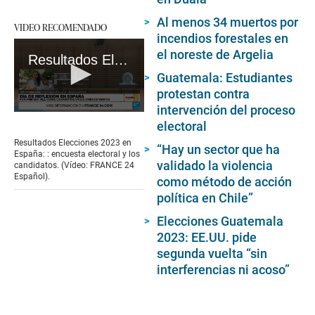
Al menos 34 muertos por
VIDEO RECOMENDADO
incendios forestales en
el noreste de Argelia
Resultados Elecciones 2023 en España: : encuesta electoral y los candidatos. (Vídeo: FRANCE 24 Español).
Guatemala: Estudiantes
protestan contra
intervención del proceso
0
electoral
seconds
of
Resultados Elecciones 2023 en
“Hay un sector que ha
1
España: : encuesta electoral y los
minute,
validado la violencia
candidatos. (Vídeo: FRANCE 24
41
Español).
como método de acción
seconds
política en Chile”
Elecciones Guatemala
2023: EE.UU. pide
segunda vuelta “sin
interferencias ni acoso”