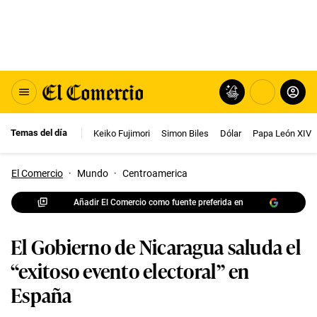
Temas del día
Keiko Fujimori
Simon Biles
Dólar
Papa León XIV
El Comercio
·
Mundo
·
Centroamerica
Añadir El Comercio como fuente preferida en
El Gobierno de Nicaragua saluda el
“exitoso evento electoral” en
España