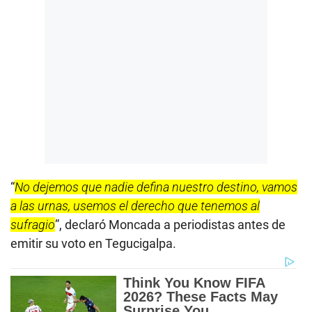
“
No dejemos que nadie defina nuestro destino, vamos
a las urnas, usemos el derecho que tenemos al
sufragio
”, declaró Moncada a periodistas antes de
emitir su voto en Tegucigalpa.