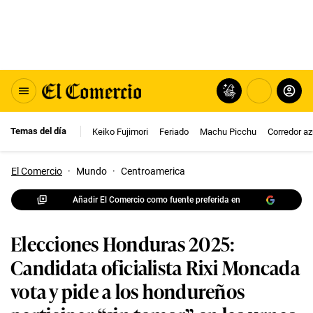
Temas del día
Keiko Fujimori
Feriado
Machu Picchu
Corredor az
El Comercio
·
Mundo
·
Centroamerica
Añadir El Comercio como fuente preferida en
Elecciones Honduras 2025:
Candidata oficialista Rixi Moncada
vota y pide a los hondureños