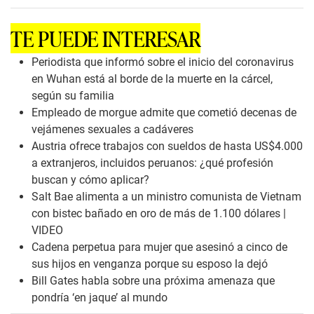
o
n
d
TE PUEDE INTERESAR
s
o
f
Periodista que informó sobre el inicio del coronavirus
0
en Wuhan está al borde de la muerte en la cárcel,
s
e
según su familia
c
Empleado de morgue admite que cometió decenas de
o
n
vejámenes sexuales a cadáveres
d
Austria ofrece trabajos con sueldos de hasta US$4.000
s
a extranjeros, incluidos peruanos: ¿qué profesión
buscan y cómo aplicar?
Salt Bae alimenta a un ministro comunista de Vietnam
con bistec bañado en oro de más de 1.100 dólares |
VIDEO
Cadena perpetua para mujer que asesinó a cinco de
sus hijos en venganza porque su esposo la dejó
Bill Gates habla sobre una próxima amenaza que
pondría ‘en jaque’ al mundo