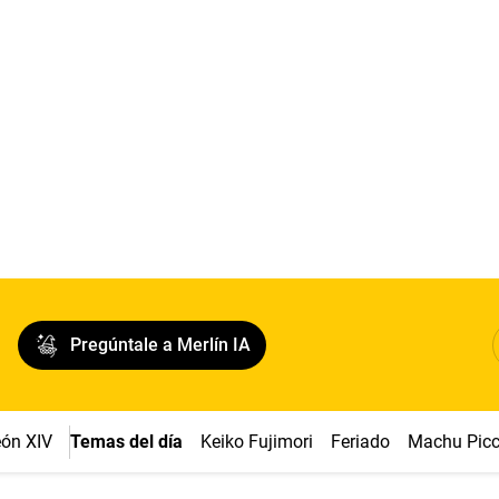
Pregúntale a Merlín IA
ón XIV
Temas del día
Keiko Fujimori
Feriado
Machu Pic