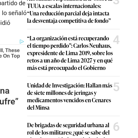
3
partido de
TUUA a escalas internacionales:
“Una reducción parcial deja intacta
 lo señaló
la desventaja competitiva de fondo”
idió
4
“La organización está recuperando
el tiempo perdido”: Carlos Neuhaus,
expresidente de Lima 2019, sobre los
retos a un año de Lima 2027 y en qué
más está preocupado el Gobierno
5
Unidad de Investigación: Hallan más
una
de siete millones de jeringas y
medicamentos vencidos en Cenares
ufre”
del Minsa
6
De brigadas de seguridad urbana al
rol de los militares: ¿qué se sabe del