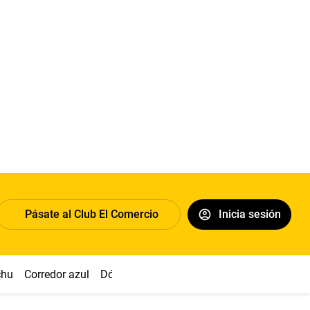
Pásate al Club El Comercio
Inicia sesión
chu
Corredor azul
Dólar
Congreso
Nasca
Acuña
Toled