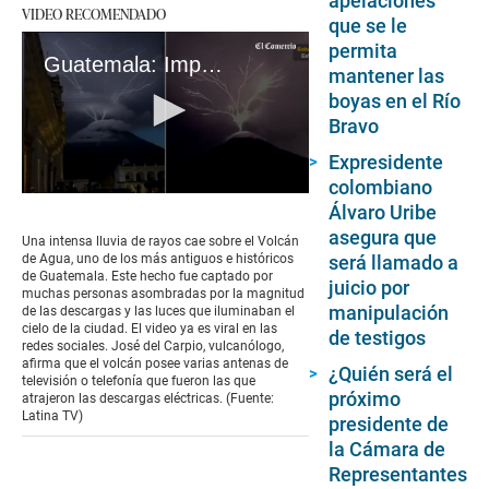
apelaciones
VIDEO RECOMENDADO
que se le
permita
Guatemala: Impresionantes rayos caen sobre volcán
mantener las
boyas en el Río
Bravo
Expresidente
colombiano
0
Álvaro Uribe
seconds
of
asegura que
Una intensa lluvia de rayos cae sobre el Volcán
1
de Agua, uno de los más antiguos e históricos
será llamado a
minute,
de Guatemala. Este hecho fue captado por
juicio por
37
muchas personas asombradas por la magnitud
seconds
manipulación
de las descargas y las luces que iluminaban el
cielo de la ciudad. El video ya es viral en las
de testigos
redes sociales. José del Carpio, vulcanólogo,
afirma que el volcán posee varias antenas de
¿Quién será el
televisión o telefonía que fueron las que
próximo
atrajeron las descargas eléctricas. (Fuente:
Latina TV)
presidente de
la Cámara de
Representantes