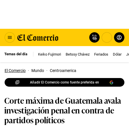
Temas del día
Keiko Fujimori
Betssy Chávez
Feriados
Dólar
J
El Comercio
·
Mundo
·
Centroamerica
Añadir El Comercio como fuente preferida en
Corte máxima de Guatemala avala
investigación penal en contra de
partidos políticos