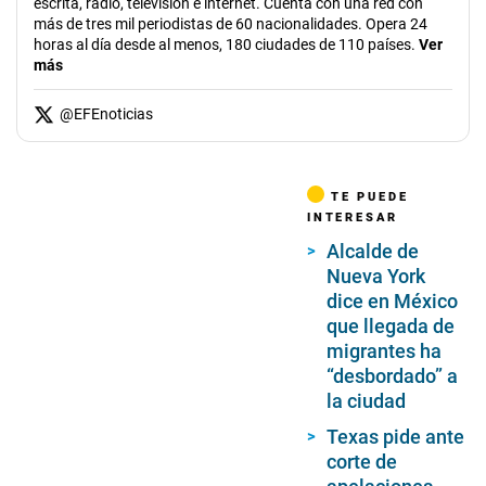
escrita, radio, televisión e internet. Cuenta con una red con
más de tres mil periodistas de 60 nacionalidades. Opera 24
horas al día desde al menos, 180 ciudades de 110 países.
Ver
más
@
EFEnoticias
TE PUEDE
INTERESAR
Alcalde de
Nueva York
dice en México
que llegada de
migrantes ha
“desbordado” a
la ciudad
Texas pide ante
corte de