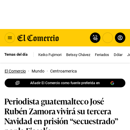
Temas del día
Keiko Fujimori
Betssy Chávez
Feriados
Dólar
J
El Comercio
·
Mundo
·
Centroamerica
Añadir El Comercio como fuente preferida en
Periodista guatemalteco José
Rubén Zamora vivirá su tercera
Navidad en prisión “secuestrado”