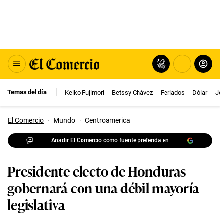
Temas del día
Keiko Fujimori
Betssy Chávez
Feriados
Dólar
J
El Comercio
·
Mundo
·
Centroamerica
Añadir El Comercio como fuente preferida en
Presidente electo de Honduras
gobernará con una débil mayoría
legislativa