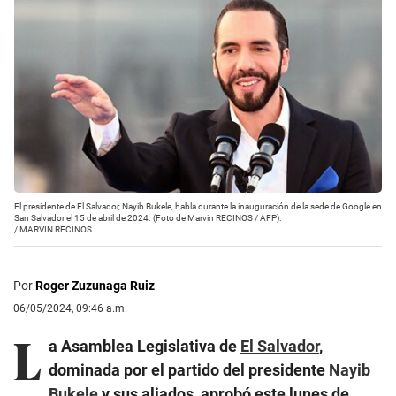
El presidente de El Salvador, Nayib Bukele, habla durante la inauguración de la sede de Google en
San Salvador el 15 de abril de 2024. (Foto de Marvin RECINOS / AFP).
/
MARVIN RECINOS
Por
Roger Zuzunaga Ruiz
06/05/2024, 09:46 a.m.
L
a Asamblea Legislativa de
El Salvador
,
dominada por el partido del presidente
Nayib
Bukele
y sus aliados, aprobó este lunes de