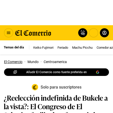
Temas del día
Keiko Fujimori
Feriado
Machu Picchu
Corredor az
El Comercio
·
Mundo
·
Centroamerica
Añadir El Comercio como fuente preferida en
Solo para suscriptores
¿Reelección indefinida de Bukele a
la vista?: El Congreso de El