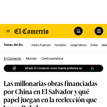
Temas del día
Keiko Fujimori
Feriados
Jorge Messi
Dólar
Ali
El Comercio
·
Mundo
·
Centroamerica
Añadir El Comercio como fuente preferida en
Las millonarias obras financiadas
por China en El Salvador y qué
papel juegan en la reelección que