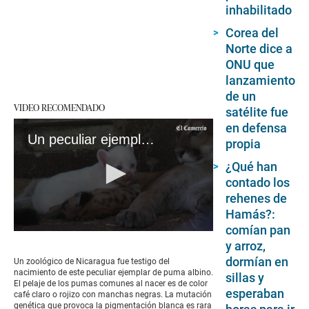
inhabilitado
Corea del
Norte dice a
ONU que
lanzamiento
de un
VIDEO RECOMENDADO
satélite fue
en defensa
Un peculiar ejemplar de puma albino nace en zoológico de Nicaragua
propia
¿Qué han
contado los
rehenes de
Hamás?:
comían pan
0
y arroz,
seconds
of
dormían en
Un zoológico de Nicaragua fue testigo del
1
nacimiento de este peculiar ejemplar de puma albino.
sillas y
minute,
El pelaje de los pumas comunes al nacer es de color
26
esperaban
café claro o rojizo con manchas negras. La mutación
seconds
genética que provoca la pigmentación blanca es rara