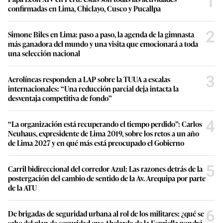
1
confirmadas en Lima, Chiclayo, Cusco y Pucallpa
2
Simone Biles en Lima: paso a paso, la agenda de la gimnasta
más ganadora del mundo y una visita que emocionará a toda
una selección nacional
3
Aerolíneas responden a LAP sobre la TUUA a escalas
internacionales: “Una reducción parcial deja intacta la
desventaja competitiva de fondo”
4
“La organización está recuperando el tiempo perdido”: Carlos
Neuhaus, expresidente de Lima 2019, sobre los retos a un año
de Lima 2027 y en qué más está preocupado el Gobierno
5
Carril bidireccional del corredor Azul: Las razones detrás de la
postergación del cambio de sentido de la Av. Arequipa por parte
de la ATU
6
De brigadas de seguridad urbana al rol de los militares: ¿qué se
sabe del plan de seguridad que Abelardo de la Espriella pondrá