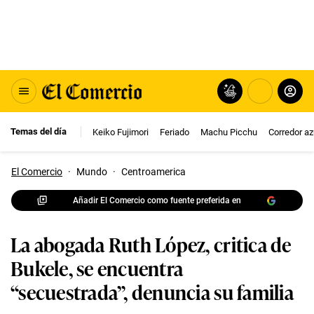
Temas del día
Keiko Fujimori
Feriado
Machu Picchu
Corredor az
El Comercio
·
Mundo
·
Centroamerica
Añadir El Comercio como fuente preferida en
La abogada Ruth López, critica de
Bukele, se encuentra
“secuestrada”, denuncia su familia