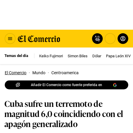
Temas del día
Keiko Fujimori
Simon Biles
Dólar
Papa León XIV
El Comercio
·
Mundo
·
Centroamerica
Añadir El Comercio como fuente preferida en
Cuba sufre un terremoto de
magnitud 6,0 coincidiendo con el
apagón generalizado