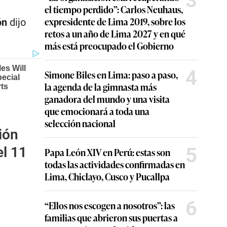
3
el tiempo perdido”: Carlos Neuhaus,
expresidente de Lima 2019, sobre los
ón
dijo
retos a un año de Lima 2027 y en qué
más está preocupado el Gobierno
4
Simone Biles en Lima: paso a paso,
la agenda de la gimnasta más
ganadora del mundo y una visita
que emocionará a toda una
selección nacional
ión
5
el 11
Papa León XIV en Perú: estas son
todas las actividades confirmadas en
Lima, Chiclayo, Cusco y Pucallpa
6
“Ellos nos escogen a nosotros”: las
familias que abrieron sus puertas a