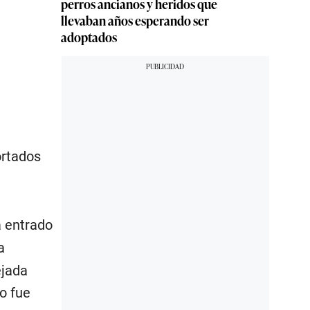
perros ancianos y heridos que
llevaban años esperando ser
adoptados
ortados
a entrado
a
ejada
o fue