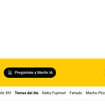
Pregúntale a Merlín IA
ón XIV
Temas del día
Keiko Fujimori
Feriado
Machu Pic