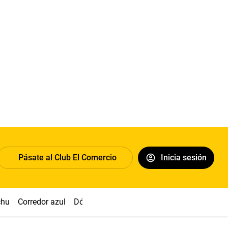
Pásate al Club El Comercio
Inicia sesión
chu
Corredor azul
Dólar
Congreso
Nasca
Acuña
Toled