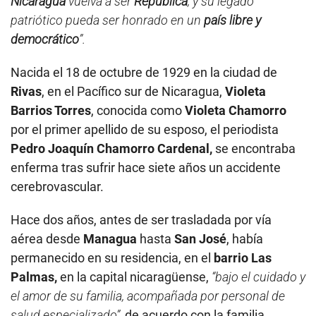
Nicaragua
vuelva a ser
República
, y su legado
patriótico pueda ser honrado en un
país libre y
democrático
”.
Nacida el 18 de octubre de 1929 en la ciudad de
Rivas
, en el Pacífico sur de Nicaragua,
Violeta
Barrios Torres
, conocida como
Violeta Chamorro
por el primer apellido de su esposo, el periodista
Pedro Joaquín Chamorro Cardenal,
se encontraba
enferma tras sufrir hace siete años un accidente
cerebrovascular.
Hace dos años, antes de ser trasladada por vía
aérea desde
Managua
hasta
San José
, había
permanecido en su residencia, en el
barrio Las
Palmas,
en la capital nicaragüense,
“bajo el cuidado y
el amor de su familia, acompañada por personal de
salud especializado”,
de acuerdo con la familia