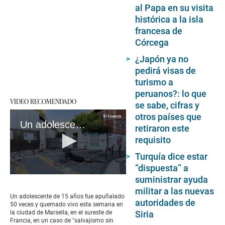
al Papa en su visita
histórica a la isla
francesa de
Córcega
¿Japón ya no
pedirá visas de
turismo a
peruanos?: lo que
VIDEO RECOMENDADO
se sabe, cifras y
otros países que
Un adolescente de 15 años, apuñalado 50 veces y quemado vivo en Francia
retiraron este
requisito
Turquía dice estar
“dispuesta” a
0
suministrar ayuda
seconds
militar a las nuevas
of
Un adolescente de 15 años fue apuñalado
autoridades de
1
50 veces y quemado vivo esta semana en
minute,
Siria
la ciudad de Marsella, en el sureste de
34
Francia, en un caso de "salvajismo sin