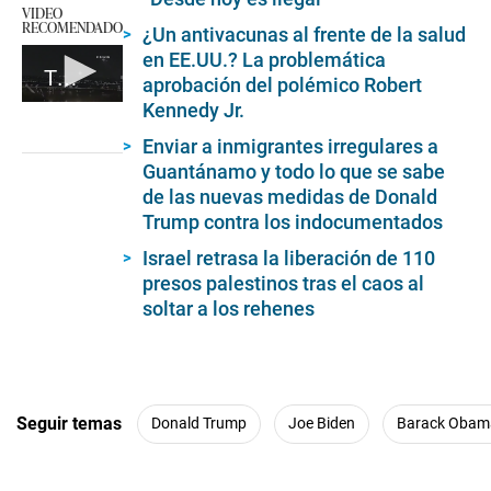
VIDEO
RECOMENDADO
¿Un antivacunas al frente de la salud
en EE.UU.? La problemática
Trome - Accidente en Estados Unidos: Avión comercial con 60 pasajeros choca con helicóptero y cae al río
aprobación del polémico Robert
Kennedy Jr.
0
seconds
of
Enviar a inmigrantes irregulares a
31
Guantánamo y todo lo que se sabe
seconds
de las nuevas medidas de Donald
Trump contra los indocumentados
Israel retrasa la liberación de 110
presos palestinos tras el caos al
soltar a los rehenes
Seguir temas
Donald Trump
Joe Biden
Barack Obam