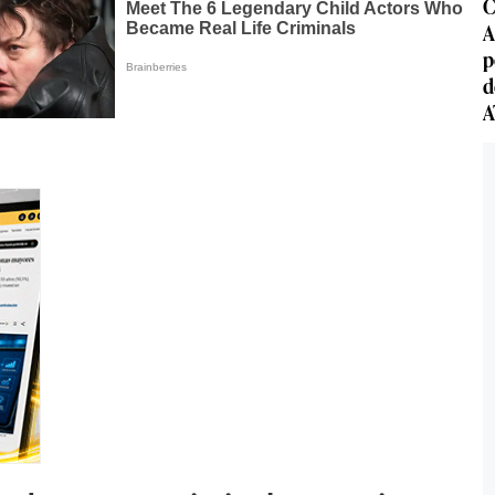
C
A
p
d
A