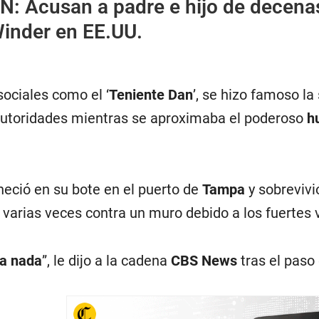
ÉN:
Acusan a padre e hijo de decenas
Winder en EE.UU.
ociales como el ‘
Teniente Dan
’, se hizo famoso l
autoridades mientras se aproximaba el poderoso
h
eció en su bote en el puerto de
Tampa
y sobrevivi
arias veces contra un muro debido a los fuertes v
 a nada
”, le dijo a la cadena
CBS News
tras el paso