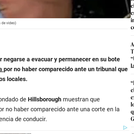
e
e
i
 de video)
c
A
T
“
or negarse a evacuar y permanecer en su bote
l
a
por no haber comparecido ante un tribunal que
os locales.
“
e
e
l condado de
Hillsborough
muestran que
l
por no haber comparecido ante una corte en la
q
G
encia de conducir.