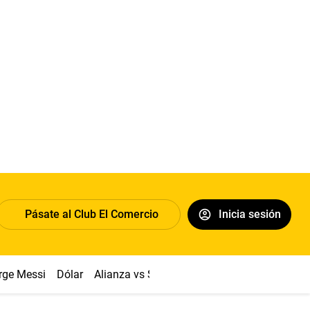
Pásate al Club El Comercio
Inicia sesión
rge Messi
Dólar
Alianza vs Sport Boys
Papa León XIV
Co