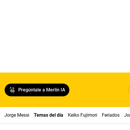
Pregúntale a Merlín IA
Jorge Messi
Temas del día
Keiko Fujimori
Feriados
Jo