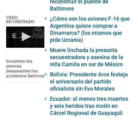
reconstruir el puente de
Baltimore
VIDEO
¿Cómo son los aviones F-16 que
RECOMENDADO
Argentina quiere comprar a
Dinamarca? (los mismos que
EE.UU.: actualidad de accidente en puente de Baltimore
pide Ucrania)
Muere linchada la presunta
0
seconds
secuestradora y asesina de la
of
Encuentran dos
niña Camila en sur de México
55
personas
seconds
desaparecidas tras
Bolivia: Presidente Arce festeja
accidente en Baltimore
el aniversario del partido
oficialista sin Evo Morales
Ecuador: al menos tres muertos
y seis heridos tras motín en
Cárcel Regional de Guayaquil