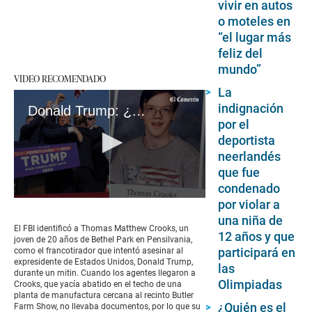
vivir en autos
o moteles en
“el lugar más
feliz del
mundo”
VIDEO RECOMENDADO
La
indignación
Donald Trump: ¿Quién era Thomas Matthew Crooks, el joven que intentó asesinar al expresidente?
por el
deportista
neerlandés
que fue
condenado
0
por violar a
seconds
una niña de
of
El FBI identificó a Thomas Matthew Crooks, un
12 años y que
9
joven de 20 años de Bethel Park en Pensilvania,
minutes,
participará en
como el francotirador que intentó asesinar al
14
expresidente de Estados Unidos, Donald Trump,
las
seconds
durante un mitin. Cuando los agentes llegaron a
Olimpiadas
Crooks, que yacía abatido en el techo de una
planta de manufactura cercana al recinto Butler
¿Quién es el
Farm Show, no llevaba documentos, por lo que su