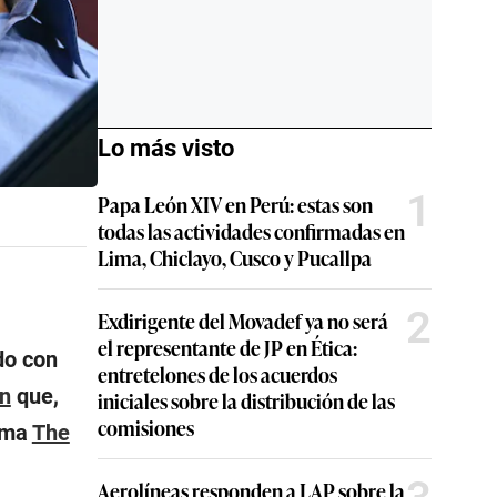
Lo más visto
1
Papa León XIV en Perú: estas son
todas las actividades confirmadas en
Lima, Chiclayo, Cusco y Pucallpa
2
Exdirigente del Movadef ya no será
el representante de JP en Ética:
do con
entretelones de los acuerdos
n
que,
iniciales sobre la distribución de las
comisiones
orma
The
Aerolíneas responden a LAP sobre la