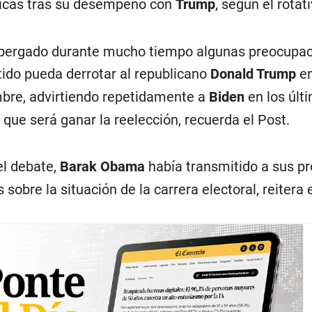
íticas tras su desempeño con
Trump
, según el rotati
albergado durante mucho tiempo algunas preocupa
tido pueda derrotar al republicano
Donald Trump
en
bre, advirtiendo repetidamente a
Biden
en los últ
l que será ganar la reelección, recuerda el Post.
el debate,
Barak Obama
había transmitido a sus p
sobre la situación de la carrera electoral, reitera 