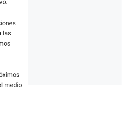
vo.
ciones
 las
imos
róximos
el medio