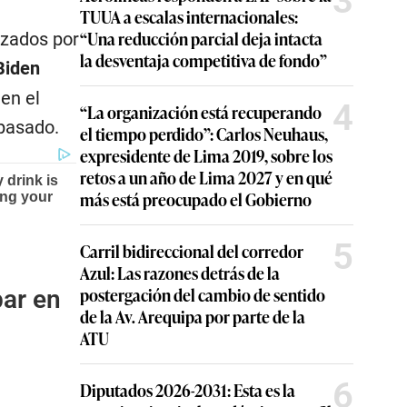
3
TUUA a escalas internacionales:
“Una reducción parcial deja intacta
izados por
la desventaja competitiva de fondo”
Biden
en el
4
“La organización está recuperando
 pasado.
el tiempo perdido”: Carlos Neuhaus,
expresidente de Lima 2019, sobre los
retos a un año de Lima 2027 y en qué
más está preocupado el Gobierno
5
Carril bidireccional del corredor
Azul: Las razones detrás de la
postergación del cambio de sentido
par en
de la Av. Arequipa por parte de la
ATU
6
Diputados 2026-2031: Esta es la