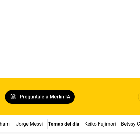
Pregúntale a Merlín IA
ngham
Jorge Messi
Temas del día
Keiko Fujimori
Betssy 