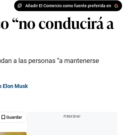
Añadir El Comercio como fuente preferida en
co “no conducirá a
dan a las personas “a mantenerse
vo Elon Musk
Guardar