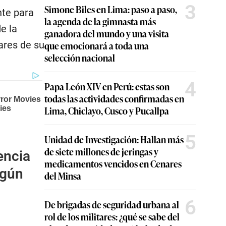
3
Simone Biles en Lima: paso a paso,
nte para
la agenda de la gimnasta más
e la
ganadora del mundo y una visita
ares de su
que emocionará a toda una
selección nacional
4
Papa León XIV en Perú: estas son
todas las actividades confirmadas en
Lima, Chiclayo, Cusco y Pucallpa
5
Unidad de Investigación: Hallan más
de siete millones de jeringas y
gencia
medicamentos vencidos en Cenares
egún
del Minsa
6
De brigadas de seguridad urbana al
rol de los militares: ¿qué se sabe del