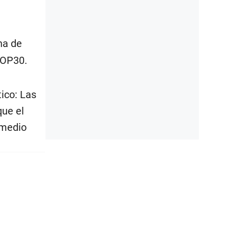
na de
COP30.
tico: Las
que el
 medio