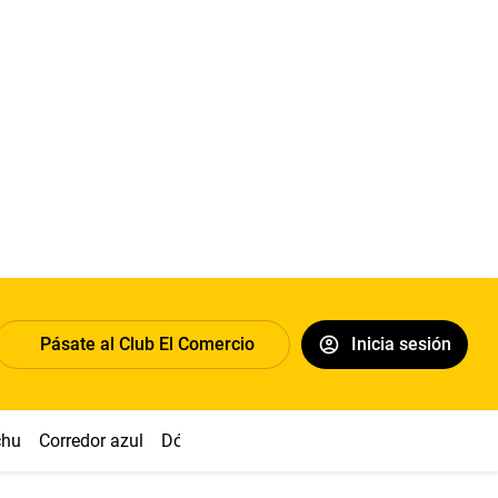
Pásate al Club El Comercio
Inicia sesión
chu
Corredor azul
Dólar
Congreso
Nasca
Acuña
Toled