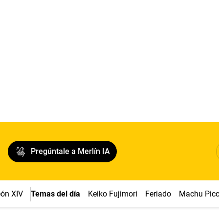
Pregúntale a Merlín IA
ón XIV
Temas del día
Keiko Fujimori
Feriado
Machu Pic