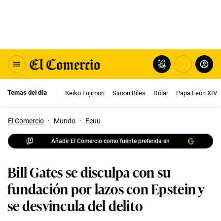
Temas del día
Keiko Fujimori
Simon Biles
Dólar
Papa León XIV
El Comercio
·
Mundo
·
Eeuu
Añadir El Comercio como fuente preferida en
Bill Gates se disculpa con su
fundación por lazos con Epstein y
se desvincula del delito