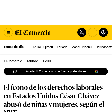
Temas del día
Keiko Fujimori
Feriado
Machu Picchu
Corredor az
El Comercio
·
Mundo
·
Eeuu
Añadir El Comercio como fuente preferida en
El ícono de los derechos laborales
en Estados Unidos César Chávez
abusó de niñas y mujeres, según el