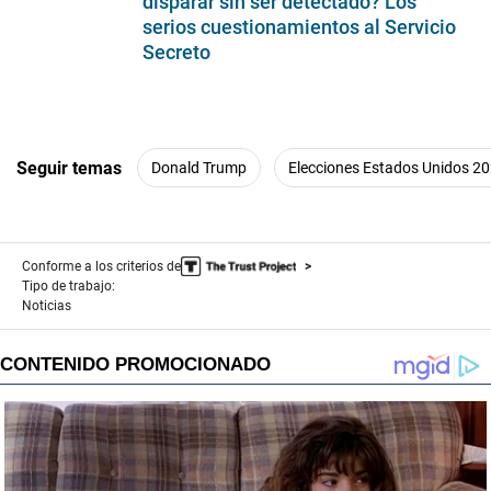
disparar sin ser detectado? Los
seconds
serios cuestionamientos al Servicio
Secreto
Seguir temas
Donald Trump
Elecciones Estados Unidos 2
Conforme a los criterios de
Tipo de trabajo:
Noticias