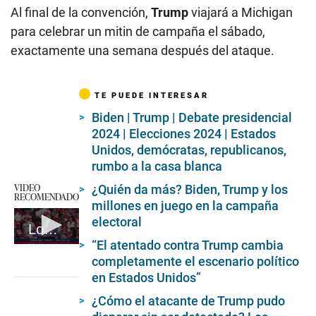
Al final de la convención,
Trump
viajará a Michigan
para celebrar un mitin de campaña el sábado,
exactamente una semana después del ataque.
TE PUEDE INTERESAR
Biden | Trump | Debate presidencial
2024 | Elecciones 2024 | Estados
Unidos, demócratas, republicanos,
rumbo a la casa blanca
VIDEO
¿Quién da más? Biden, Trump y los
RECOMENDADO
millones en juego en la campaña
electoral
Logran Evacuar A Trump De Mitin En Pensilvania Después De Un Tiroteo (EFE)
“El atentado contra Trump cambia
0
completamente el escenario político
seconds
of
en Estados Unidos”
2
minutes,
¿Cómo el atacante de Trump pudo
11