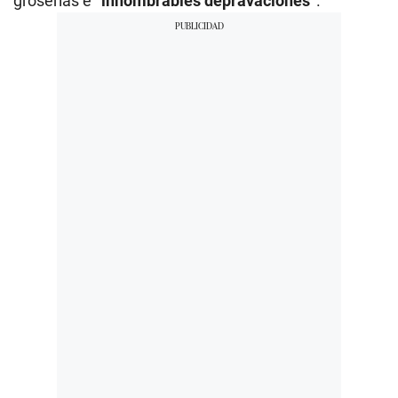
groserías e
“innombrables depravaciones”
.