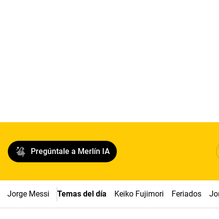
Pregúntale a Merlín IA
Jorge Messi
Temas del día
Keiko Fujimori
Feriados
Jo