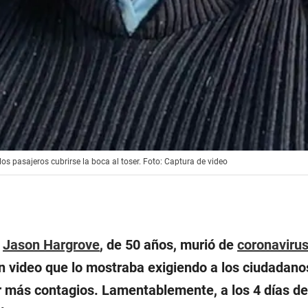
os pasajeros cubrirse la boca al toser. Foto: Captura de video
s
Jason Hargrove
, de 50 años, murió de
coronaviru
n video que lo mostraba exigiendo a los ciudadanos
r más contagios. Lamentablemente, a los 4 días de