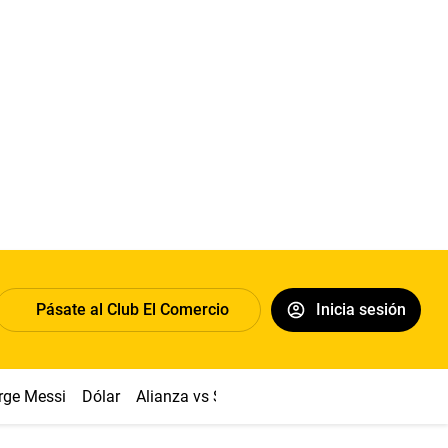
Pásate al Club El Comercio
Inicia sesión
rge Messi
Dólar
Alianza vs Sport Boys
Papa León XIV
Co