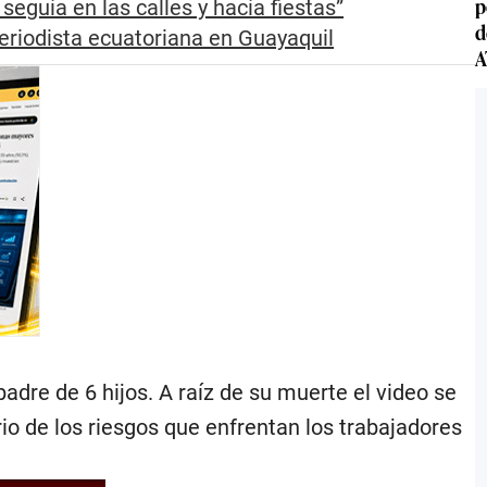
p
seguía en las calles y hacía fiestas”
d
periodista ecuatoriana en Guayaquil
A
re de 6 hijos. A raíz de su muerte el video se
io de los riesgos que enfrentan los trabajadores