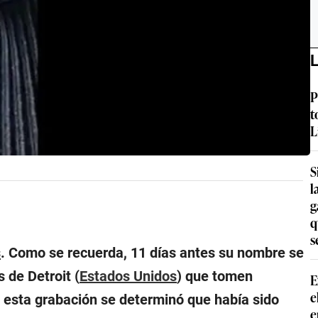
L
P
t
L
S
l
g
q
s
s
. Como se recuerda, 11 días antes su nombre se
 de Detroit (
Estados Unidos
) que tomen
E
e
 esta grabación se determinó que había sido
e