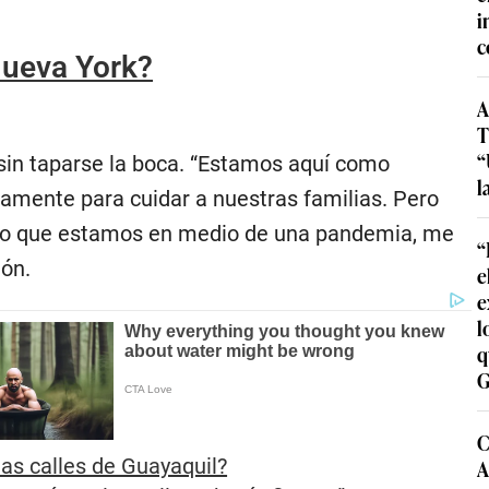
i
c
Nueva York?
A
T
“
sin taparse la boca. “Estamos aquí como
l
stamente para cuidar a nuestras familias. Pero
endo que estamos en medio de una pandemia, me
“
ión.
e
e
l
q
G
C
as calles de Guayaquil?
A