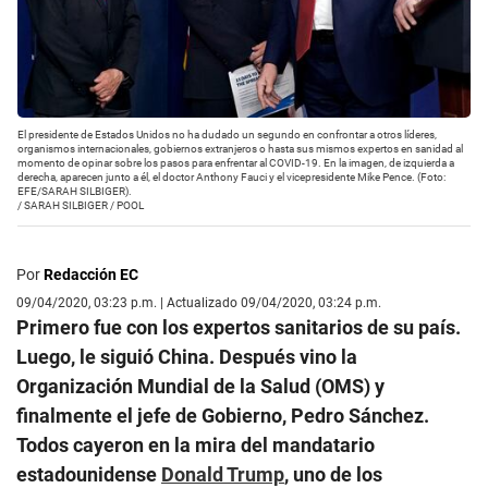
El presidente de Estados Unidos no ha dudado un segundo en confrontar a otros líderes,
organismos internacionales, gobiernos extranjeros o hasta sus mismos expertos en sanidad al
momento de opinar sobre los pasos para enfrentar al COVID-19. En la imagen, de izquierda a
derecha, aparecen junto a él, el doctor Anthony Fauci y el vicepresidente Mike Pence. (Foto:
EFE/SARAH SILBIGER).
/
SARAH SILBIGER / POOL
Por
Redacción EC
09/04/2020, 03:23 p.m. | Actualizado 09/04/2020, 03:24 p.m.
Primero fue con los expertos sanitarios de su país.
Luego, le siguió China. Después vino la
Organización Mundial de la Salud (OMS) y
finalmente el jefe de Gobierno, Pedro Sánchez.
Todos cayeron en la mira del mandatario
estadounidense
Donald Trump
, uno de los