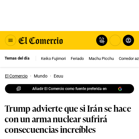
Temas del día
Keiko Fujimori
Feriado
Machu Picchu
Corredor az
El Comercio
·
Mundo
·
Eeuu
Añadir El Comercio como fuente preferida en
Trump advierte que si Irán se hace
con un arma nuclear sufrirá
consecuencias increíbles