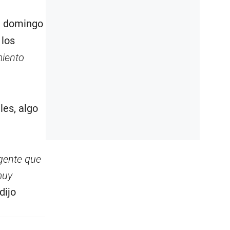
el domingo
 los
miento
les, algo
 gente que
muy
 dijo