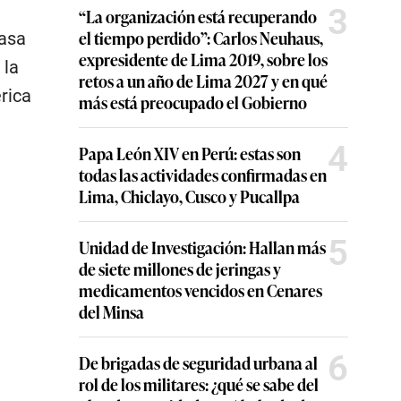
3
“La organización está recuperando
el tiempo perdido”: Carlos Neuhaus,
Casa
expresidente de Lima 2019, sobre los
 la
retos a un año de Lima 2027 y en qué
rica
más está preocupado el Gobierno
4
Papa León XIV en Perú: estas son
todas las actividades confirmadas en
Lima, Chiclayo, Cusco y Pucallpa
5
Unidad de Investigación: Hallan más
de siete millones de jeringas y
medicamentos vencidos en Cenares
del Minsa
6
De brigadas de seguridad urbana al
rol de los militares: ¿qué se sabe del