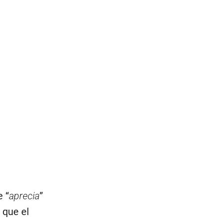
e “
aprecia
”
 que el