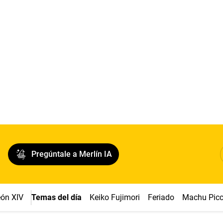
Pregúntale a Merlín IA
ón XIV
Temas del día
Keiko Fujimori
Feriado
Machu Pic