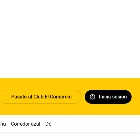
Pásate al Club El Comercio
Inicia sesión
chu
Corredor azul
Dólar
Congreso
Nasca
Acuña
Toled