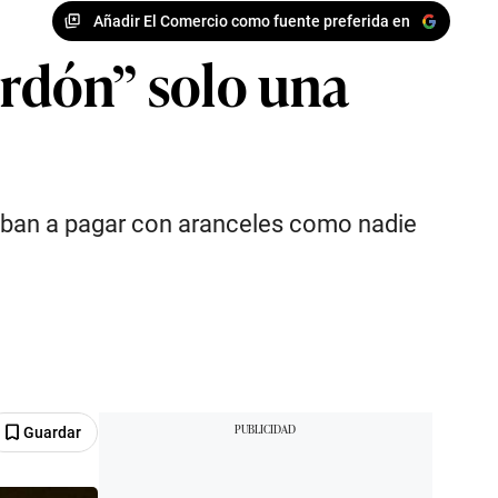
Añadir El Comercio como fuente preferida en
rdón” solo una
 iban a pagar con aranceles como nadie
Guardar