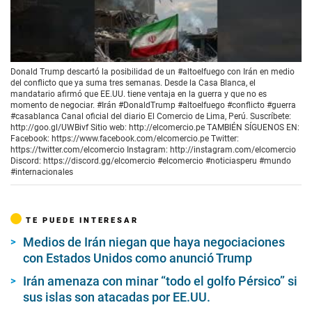
00:00
/
00:24
Donald Trump descartó la posibilidad de un #altoelfuego con Irán en medio
del conflicto que ya suma tres semanas. Desde la Casa Blanca, el
mandatario afirmó que EE.UU. tiene ventaja en la guerra y que no es
momento de negociar. #Irán #DonaldTrump #altoelfuego #conflicto #guerra
#casablanca Canal oficial del diario El Comercio de Lima, Perú. Suscríbete:
http://goo.gl/UWBivf Sitio web: http://elcomercio.pe TAMBIÉN SÍGUENOS EN:
Facebook: https://www.facebook.com/elcomercio.pe Twitter:
https://twitter.com/elcomercio Instagram: http://instagram.com/elcomercio
Discord: https://discord.gg/elcomercio #elcomercio #noticiasperu #mundo
#internacionales
TE PUEDE INTERESAR
Medios de Irán niegan que haya negociaciones
con Estados Unidos como anunció Trump
Irán amenaza con minar “todo el golfo Pérsico” si
sus islas son atacadas por EE.UU.