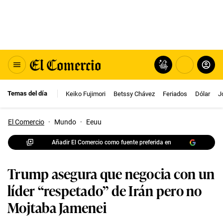
Temas del día
Keiko Fujimori
Betssy Chávez
Feriados
Dólar
J
El Comercio
·
Mundo
·
Eeuu
Añadir El Comercio como fuente preferida en
Trump asegura que negocia con un
líder “respetado” de Irán pero no
Mojtaba Jamenei