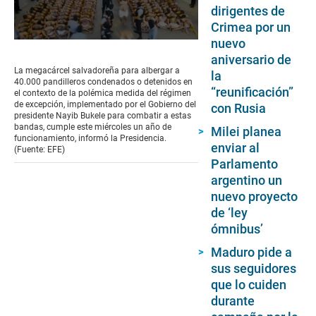
dirigentes de
Crimea por un
nuevo
0
seconds
aniversario de
of
La megacárcel salvadoreña para albergar a
la
1
40.000 pandilleros condenados o detenidos en
minute,
“reunificación”
el contexto de la polémica medida del régimen
3
de excepción, implementado por el Gobierno del
con Rusia
seconds
presidente Nayib Bukele para combatir a estas
bandas, cumple este miércoles un año de
Milei planea
funcionamiento, informó la Presidencia.
enviar al
(Fuente: EFE)
Parlamento
argentino un
nuevo proyecto
de ‘ley
ómnibus’
Maduro pide a
sus seguidores
que lo cuiden
durante