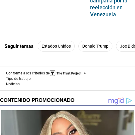
campaña por la
reelección en
Venezuela
Seguir temas
Estados Unidos
Donald Trump
Joe Bid
Conforme a los criterios de
Tipo de trabajo:
Noticias