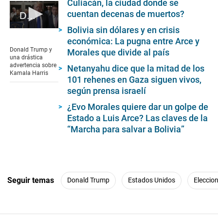
Culiacán, la ciudad donde se
cuentan decenas de muertos?
Donald Trump advierte sobre posible elección de Kamala Harris
Bolivia sin dólares y en crisis
0
seconds
económica: La pugna entre Arce y
of
Donald Trump y
Morales que divide al país
58
una drástica
seconds
advertencia sobre
Netanyahu dice que la mitad de los
Kamala Harris
101 rehenes en Gaza siguen vivos,
según prensa israelí
¿Evo Morales quiere dar un golpe de
Estado a Luis Arce? Las claves de la
“Marcha para salvar a Bolivia”
Seguir temas
Donald Trump
Estados Unidos
Eleccio