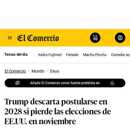
Temas del día
Keiko Fujimori
Feriado
Machu Picchu
Corredor az
El Comercio
·
Mundo
·
Eeuu
Añadir El Comercio como fuente preferida en
Trump descarta postularse en
2028 si pierde las elecciones de
EE.UU. en noviembre