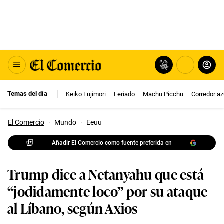
Temas del día
Keiko Fujimori
Feriado
Machu Picchu
Corredor az
El Comercio
·
Mundo
·
Eeuu
Añadir El Comercio como fuente preferida en
Trump dice a Netanyahu que está
“jodidamente loco” por su ataque
al Líbano, según Axios