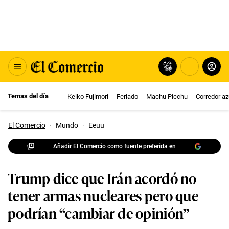
Temas del día
Keiko Fujimori
Feriado
Machu Picchu
Corredor az
El Comercio
·
Mundo
·
Eeuu
Añadir El Comercio como fuente preferida en
Trump dice que Irán acordó no
tener armas nucleares pero que
podrían “cambiar de opinión”