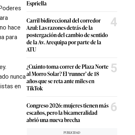
Espriella
 Poderes
ara
4
Carril bidireccional del corredor
Azul: Las razones detrás de la
 no hace
postergación del cambio de sentido
ha para
de la Av. Arequipa por parte de la
ATU
5
¿Cuánto toma correr de Plaza Norte
ey.
al Morro Solar? El ‘runner’ de 18
tado nunca
años que se reta ante miles en
istas en
TikTok
6
Congreso 2026: mujeres tienen más
escaños, pero la bicameralidad
abrió una nueva brecha