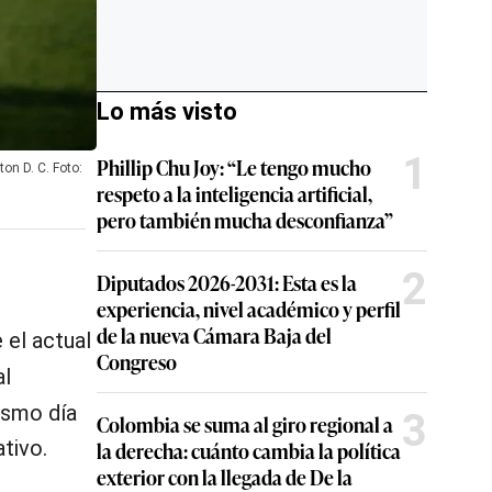
Lo más visto
1
Phillip Chu Joy: “Le tengo mucho
on D. C. Foto:
respeto a la inteligencia artificial,
pero también mucha desconfianza”
2
Diputados 2026-2031: Esta es la
experiencia, nivel académico y perfil
de la nueva Cámara Baja del
 el actual
Congreso
al
ismo día
3
Colombia se suma al giro regional a
tivo.
la derecha: cuánto cambia la política
exterior con la llegada de De la