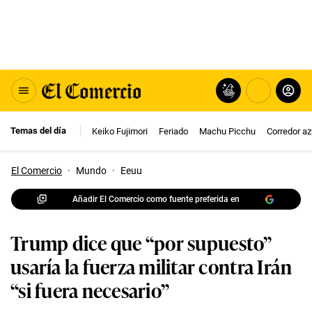
Temas del día
Keiko Fujimori
Feriado
Machu Picchu
Corredor az
El Comercio
·
Mundo
·
Eeuu
Añadir El Comercio como fuente preferida en
Trump dice que “por supuesto”
usaría la fuerza militar contra Irán
“si fuera necesario”