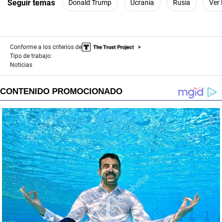
Seguir temas
Donald Trump
Ucrania
Rusia
Ver
Conforme a los criterios de
Tipo de trabajo:
Noticias