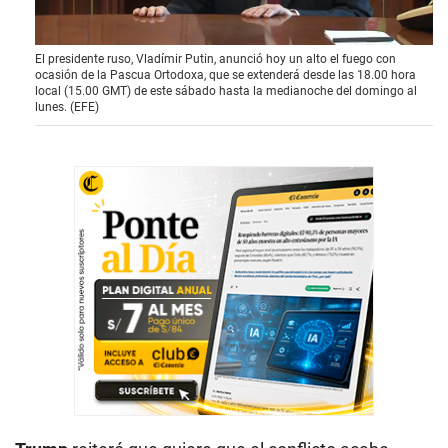
0
El presidente ruso, Vladímir Putin, anunció hoy un alto el fuego con
s
ocasión de la Pascua Ortodoxa, que se extenderá desde las 18.00 hora
e
local (15.00 GMT) de este sábado hasta la medianoche del domingo al
c
lunes. (EFE)
o
n
d
s
o
f
1
m
i
n
u
t
e
,
1
6
s
e
c
o
n