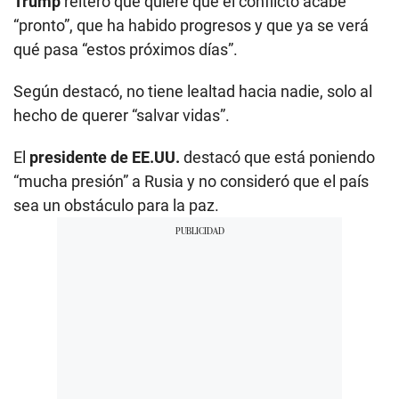
Trump
reiteró que quiere que el conflicto acabe
d
s
“pronto”, que ha habido progresos y que ya se verá
qué pasa “estos próximos días”.
Según destacó, no tiene lealtad hacia nadie, solo al
hecho de querer “salvar vidas”.
El
presidente de EE.UU.
destacó que está poniendo
“mucha presión” a Rusia y no consideró que el país
sea un obstáculo para la paz.