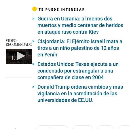
TE PUEDE INTERESAR
Guerra en Ucrania: al menos dos
muertos y medio centenar de heridos
en ataque ruso contra Kiev
VIDEO
Cisjordania: El Ejército israelí mata a
RECOMENDADO
tiros a un niño palestino de 12 años
en Yenín
Iniciaron conversaciones entre EE.UU. y Ucrania; Rusia espera negociaciones “difíciles”
Estados Unidos: Texas ejecuta a un
0
condenado por estrangular a una
seconds
of
compañera de clase en 2004
2
minutes,
Donald Trump ordena cambios y más
13
vigilancia en la acreditación de las
seconds
universidades de EE.UU.