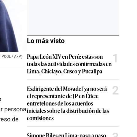
Lo más visto
1
Papa León XIV en Perú: estas son
 / POOL / AFP)
todas las actividades confirmadas en
Lima, Chiclayo, Cusco y Pucallpa
2
Exdirigente del Movadef ya no será
el representante de JP en Ética:
s
entretelones de los acuerdos
er persona
iniciales sobre la distribución de las
comisiones
reso de
Simone Biles en Lima: paso a paso,