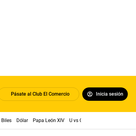
Pásate al Club El Comercio
Inicia sesión
Biles
Dólar
Papa León XIV
U vs Cristal
Congreso
Mach