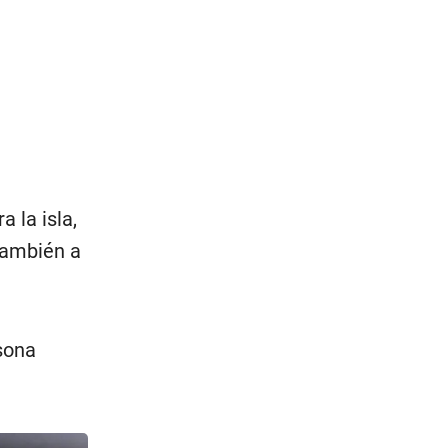
 la isla,
también a
sona