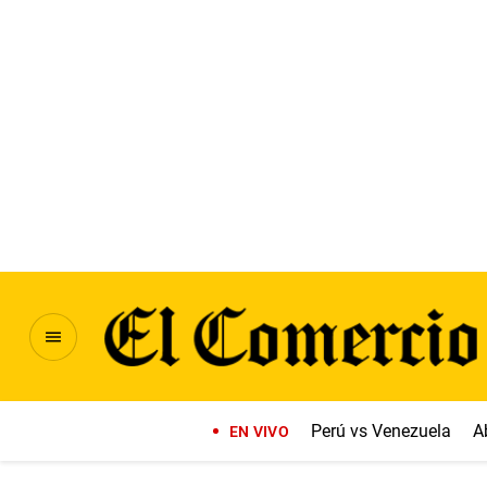
Perú vs Venezuela
A
EN VIVO