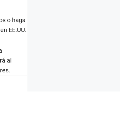
los o haga
 en EE.UU.
a
rá al
res.