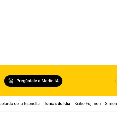
Pregúntale a Merlín IA
belardo de la Espriella
Temas del día
Keiko Fujimori
Simon 