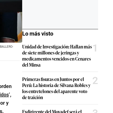
Lo más visto
1
Unidad de Investigación: Hallan más
CABALLERO-
de siete millones de jeringas y
medicamentos vencidos en Cenares
del Minsa
2
Primeras fisuras en Juntos por el
Perú: La historia de Silvana Robles y
 orden
los entretelones del aparente voto
idos
’,
de traición
or y
s.
Exdirigente del Movadef será el