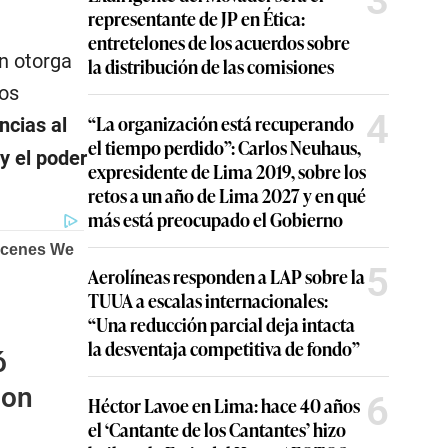
3
representante de JP en Ética:
entretelones de los acuerdos sobre
ón otorga
la distribución de las comisiones
tos
4
“La organización está recuperando
cias al
el tiempo perdido”: Carlos Neuhaus,
y el poder
expresidente de Lima 2019, sobre los
retos a un año de Lima 2027 y en qué
más está preocupado el Gobierno
5
Aerolíneas responden a LAP sobre la
TUUA a escalas internacionales:
“Una reducción parcial deja intacta
la desventaja competitiva de fondo”
ó
lon
6
Héctor Lavoe en Lima: hace 40 años
el ‘Cantante de los Cantantes’ hizo