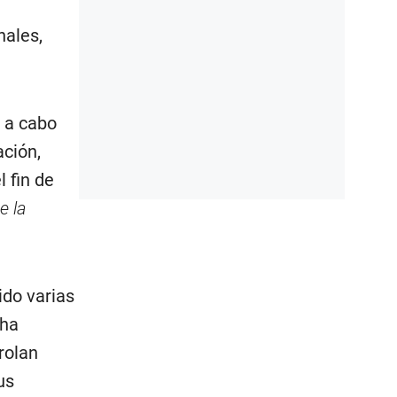
nales,
r a cabo
ación,
 fin de
e la
ido varias
 ha
rolan
us