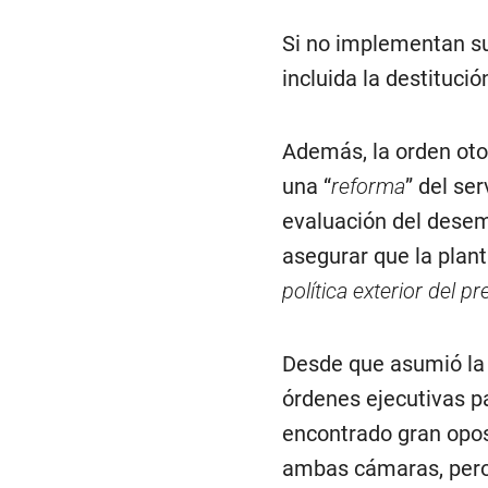
Si no implementan su
incluida la destitució
Además, la orden otor
una “
reforma
” del se
evaluación del desem
asegurar que la planti
política exterior del p
Desde que asumió la 
órdenes ejecutivas pa
encontrado gran opos
ambas cámaras, pero 