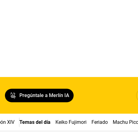
Pregúntale a Merlín IA
ón XIV
Temas del día
Keiko Fujimori
Feriado
Machu Pic