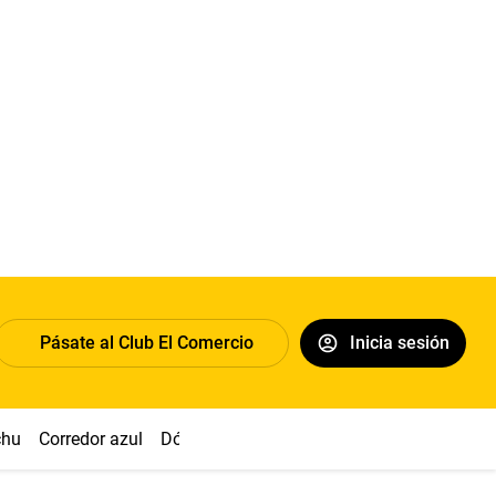
Pásate al Club El Comercio
Inicia sesión
chu
Corredor azul
Dólar
Congreso
Nasca
Acuña
Toled