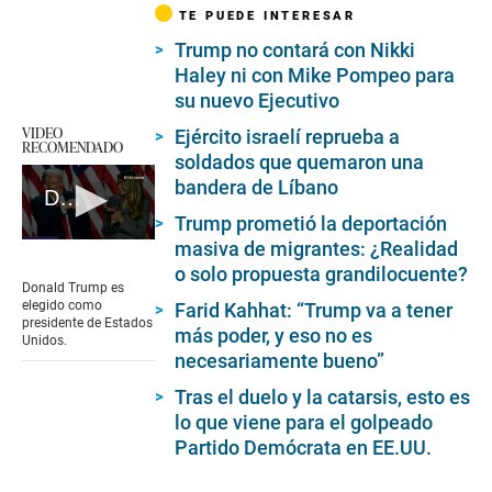
TE PUEDE INTERESAR
Trump no contará con Nikki
Haley ni con Mike Pompeo para
su nuevo Ejecutivo
VIDEO
Ejército israelí reprueba a
RECOMENDADO
soldados que quemaron una
bandera de Líbano
Donald Trump elegido como presidente de Estados Unidos
Trump prometió la deportación
0
masiva de migrantes: ¿Realidad
seconds
o solo propuesta grandilocuente?
of
Donald Trump es
1
elegido como
Farid Kahhat: “Trump va a tener
minute,
presidente de Estados
más poder, y eso no es
34
Unidos.
seconds
necesariamente bueno”
Tras el duelo y la catarsis, esto es
lo que viene para el golpeado
Partido Demócrata en EE.UU.